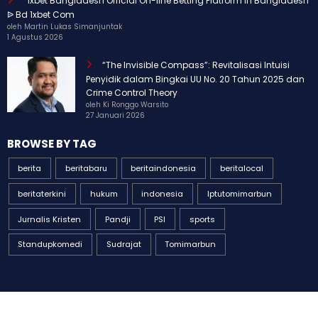
“1xbet Bangladesh Official On-line Betting Platform In Bangladesh
ᐉ Bd 1xbet Com
oleh Martin Lukas Simanjuntak
1 Agustus 2026
“The Invisible Compass”: Revitalisasi Intuisi
Penyidik dalam Bingkai UU No. 20 Tahun 2025 dan
Crime Control Theory
oleh Ki Ronggo Warsito
27 Januari 2026
BROWSE BY TAG
berita
beritabaru
beritaindonesia
beritalocal
beritaterkini
hukum
indonesia
Iptutomimarbun
Jurnalis Kristen
Pandji
PSI
sports
Standupkomedi
Sudrajat
Tomimarbun