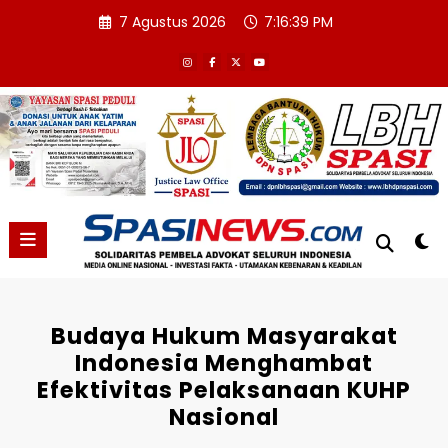
Skip
7 Agustus 2026
7:16:40 PM
to
content
Budaya Hukum Masyarakat
Indonesia Menghambat
Efektivitas Pelaksanaan KUHP
Nasional