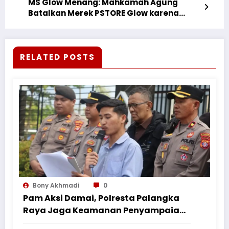
MS Glow Menang: Mahkamah Agung
Batalkan Merek PSTORE Glow karena
Persamaan yang Berpotensi Mengecoh
Konsumen
RELATED POSTS
Bony Akhmadi
0
Pam Aksi Damai, Polresta Palangka
Raya Jaga Keamanan Penyampaian
Aspirasi Perkumpulan Pemuda