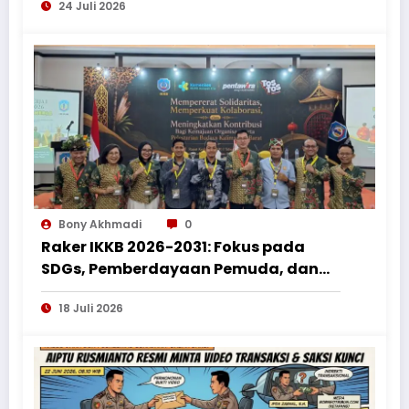
24 Juli 2026
Nusantara
Bony Akhmadi
0
Raker IKKB 2026-2031: Fokus pada
SDGs, Pemberdayaan Pemuda, dan
Penguatan Bantuan Hukum bagi
18 Juli 2026
Perantau Kalbar