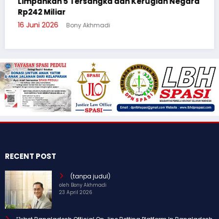
Negara
Cegah Bullying, Sikum Polresta Palangka R
Suluh Pelajar SMAN 6
3 Juni 2026
Bony Akhmadi
RECENT POST
(tanpa judul)
oleh Bony Akhmadi
23 April 2026