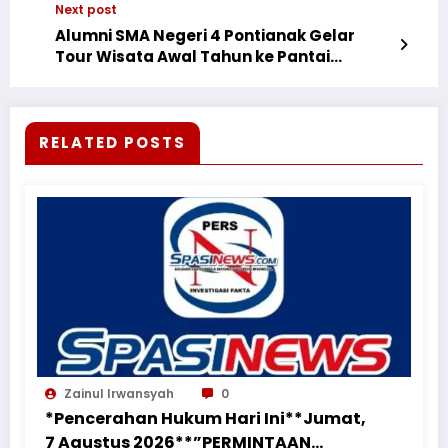
Next post
Hukum
Alumni SMA Negeri 4 Pontianak Gelar
Tour Wisata Awal Tahun ke Pantai
Samudera
RELATED POSTS
Zainul Irwansyah
0
*Pencerahan Hukum Hari Ini**Jumat,
7 Agustus 2026**”PERMINTAAN