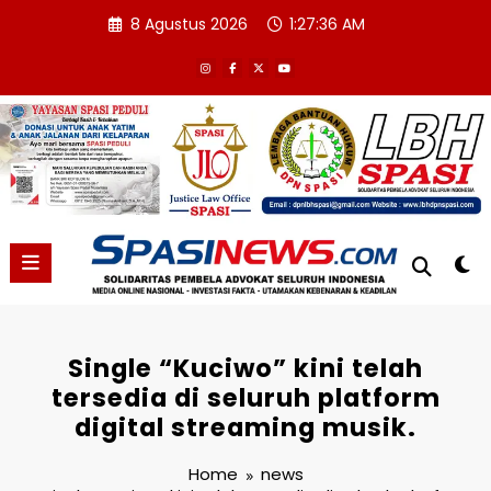
Skip
8 Agustus 2026
1:27:37 AM
to
content
Single “Kuciwo” kini telah
tersedia di seluruh platform
digital streaming musik.
Home
news