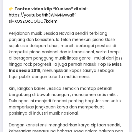
Tonton video klip “Kuciwo” di sini:
https://youtu.be/Nh3WMvNwwa8?
si=XOSZQcCQlUO7kd4m
Perjalanan musik Jessica Novalia sendiri terbilang
panjang dan konsisten. Ia telah menekuni piano klasik
sejak usia delapan tahun, meraih berbagai prestasi di
kompetisi piano nasional dan internasional, serta tampil
di beragam panggung musik lintas genre—mulai dari jazz
hingga rock progresif. Ia juga pernah masuk
Top 15 Miss
Indonesia 2019
, menunjukkan kapasitasnya sebagai
figur publik dengan talenta multidimensi.
Kini, langkah karier Jessica semakin mantap setelah
bergabung di bawah naungan , manajemen artis milik .
Dukungan ini menjadi fondasi penting bagi Jessica untuk
memperluas jangkauan karya dan memperkuat
posisinya di industri musik nasional.
Dengan konsistensi menghadirkan karya ciptaan sendiri,
keberanian mengusung bahasa Jawa dalam balutan pop