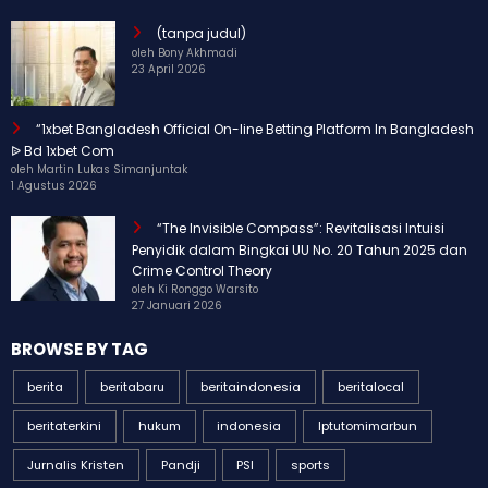
(tanpa judul)
oleh Bony Akhmadi
23 April 2026
“1xbet Bangladesh Official On-line Betting Platform In Bangladesh
ᐉ Bd 1xbet Com
oleh Martin Lukas Simanjuntak
1 Agustus 2026
“The Invisible Compass”: Revitalisasi Intuisi
Penyidik dalam Bingkai UU No. 20 Tahun 2025 dan
Crime Control Theory
oleh Ki Ronggo Warsito
27 Januari 2026
BROWSE BY TAG
berita
beritabaru
beritaindonesia
beritalocal
beritaterkini
hukum
indonesia
Iptutomimarbun
Jurnalis Kristen
Pandji
PSI
sports