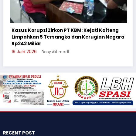
T KBM: Kejati Kalteng
ka dan Kerugian Negara
Cegah Bullying, Sikum Pol
Suluh Pelajar SMAN 6
di
3 Juni 2026
Bony Akhmadi
RECENT POST