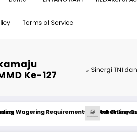
licy
Terms of Service
ukamaju
Sinergi TNI d
TMMD Ke-127
eal qazanc ssenariləri ilə uğur qazanma yolları
Анализ Пин Ап: отзывы о выводе 