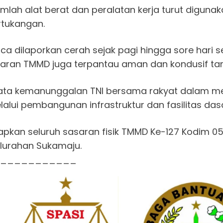
ah alat berat dan peralatan kerja turut digunakan,
rtukangan.
aca dilaporkan cerah sejak pagi hingga sore har
asaran TMMD juga terpantau aman dan kondusif ta
yata kemanunggalan TNI bersama rakyat dalam m
lui pembangunan infrastruktur dan fasilitas dasa
rapkan seluruh sasaran fisik TMMD Ke-127 Kodim
lurahan Sukamaju.
___________