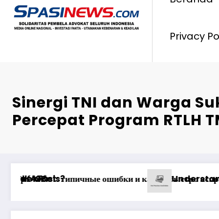
Privacy Po
Sinergi TNI dan Warga S
Percepat Program RTLH 
nada Real Money
ия: Максимизация Вашего Игрового Опыта
Ən yaxşı Pinco mərclərdə r