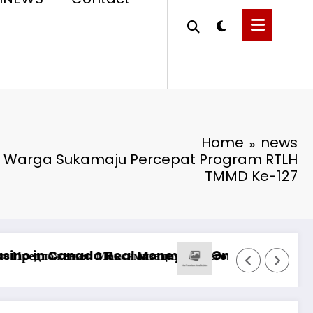
Home
news
an Warga Sukamaju Percepat Program RTLH
TMMD Ke-127
средств на платформе казино
Pinco Online Casino: Oyunçuları