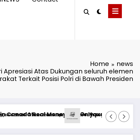
Home
news
eri Apresiasi Atas Dukungan seluruh elemen
akat Terkait Posisi Polri di Bawah Presiden
*Pastikan Pekayan
sino: Oyunçuların Müştəri Xidmətlərindən Nələr 