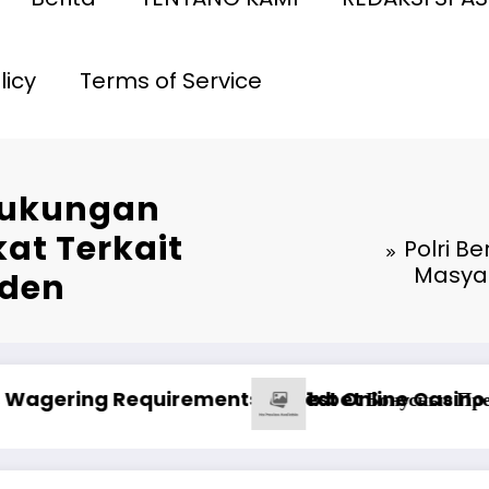
licy
Terms of Service
 Dukungan
at Terkait
Polri B
Masyar
iden
qazanma yolları
 отзывы о выводе средств на платформе казино
Pinco Online Ca