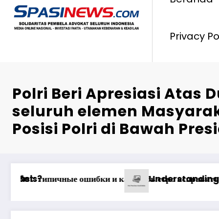
Privacy Po
Polri Beri Apresiasi Atas
seluruh elemen Masyarak
Posisi Polri di Bawah Pres
о Опыта
nco mərclərdə real qazanc ssenariləri ilə uğur 
Анализ Пин Ап: