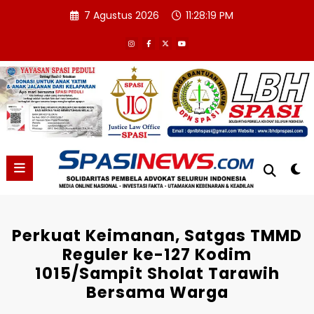
Skip
7 Agustus 2026
11:28:20 PM
to
content
Perkuat Keimanan, Satgas TMMD
Reguler ke-127 Kodim
1015/Sampit Sholat Tarawih
Bersama Warga