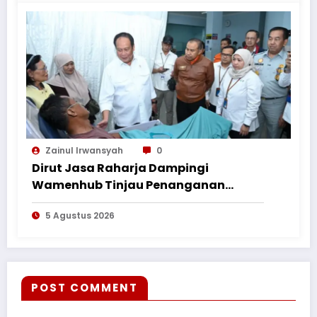
Zainul Irwansyah
0
Dirut Jasa Raharja Dampingi
Wamenhub Tinjau Penanganan
Korban KM Mutiara Sentosa II di RS
5 Agustus 2026
PHC Surabaya
POST COMMENT