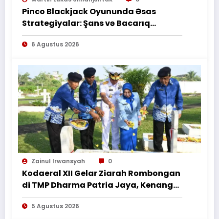
Pinco Blackjack Oyununda Əsas
Strategiyalar: Şans və Bacarıq
Balansı – BetAz Oyununa İcmal
6 Agustus 2026
Zainul Irwansyah
0
Kodaeral XII Gelar Ziarah Rombongan
di TMP Dharma Patria Jaya, Kenang
Jasa Pahlawan dalam Peringatan
5 Agustus 2026
HUT ke-1