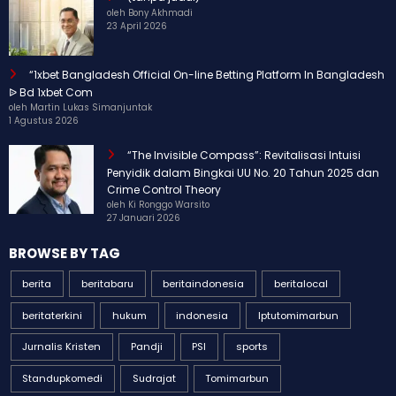
oleh Bony Akhmadi
23 April 2026
“1xbet Bangladesh Official On-line Betting Platform In Bangladesh
ᐉ Bd 1xbet Com
oleh Martin Lukas Simanjuntak
1 Agustus 2026
“The Invisible Compass”: Revitalisasi Intuisi
Penyidik dalam Bingkai UU No. 20 Tahun 2025 dan
Crime Control Theory
oleh Ki Ronggo Warsito
27 Januari 2026
BROWSE BY TAG
berita
beritabaru
beritaindonesia
beritalocal
beritaterkini
hukum
indonesia
Iptutomimarbun
Jurnalis Kristen
Pandji
PSI
sports
Standupkomedi
Sudrajat
Tomimarbun