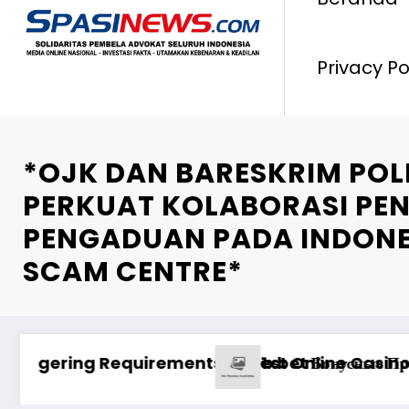
Privacy Po
*OJK DAN BARESKRIM POL
PERKUAT KOLABORASI P
PENGADUAN PADA INDONE
SCAM CENTRE*
ыта
 mərclərdə real qazanc ssenariləri ilə uğur qaz
Анализ Пин Ап: от