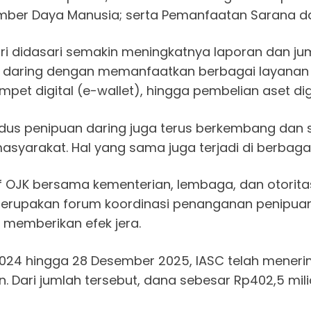
mber Daya Manusia; serta Pemanfaatan Sarana d
i didasari semakin meningkatnya laporan dan ju
 daring dengan memanfaatkan berbagai layanan k
pet digital (e-wallet), hingga pembelian aset digi
dus penipuan daring juga terus berkembang dan 
syarakat. Hal yang sama juga terjadi di berbagai
if OJK bersama kementerian, lembaga, dan otorit
ri merupakan forum koordinasi penanganan penipua
n memberikan efek jera.
024 hingga 28 Desember 2025, IASC telah meneri
. Dari jumlah tersebut, dana sebesar Rp402,5 milia