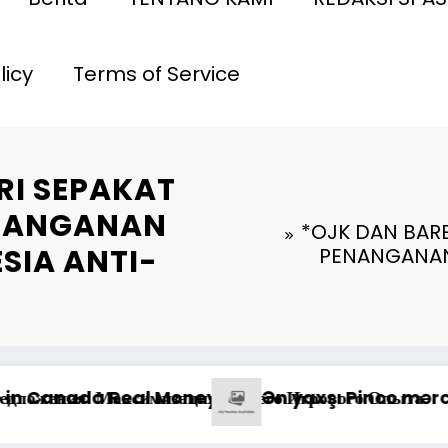
licy
Terms of Service
RI SEPAKAT
ENANGANAN
*OJK DAN BARE
SIA ANTI-
PENANGANAN
anma yolları
зывы о выводе средств на платформе казино
Pinco Online Casino