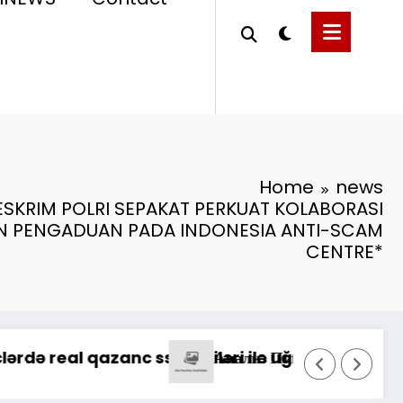
Home
news
SKRIM POLRI SEPAKAT PERKUAT KOLABORASI
 PENGADUAN PADA INDONESIA ANTI-SCAM
CENTRE*
*Pastikan Pekayanan 
: Oyunçuların Müştəri Xidmətlərindən Nələr Göz