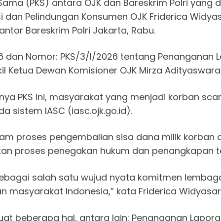
a Sama (PKS) antara OJK dan Bareskrim Polri yang
i dan Pelindungan Konsumen OJK Friderica Widyasa
antor Bareskrim Polri Jakarta, Rabu.
6 dan Nomor: PKS/3/I/2026 tentang Penanganan L
il Ketua Dewan Komisioner OJK Mirza Adityaswara
ya PKS ini, masyarakat yang menjadi korban sc
a sistem IASC (iasc.ojk.go.id).
m proses pengembalian sisa dana milik korban o
kan proses penegakan hukum dan penangkapan ter
sebagai salah satu wujud nyata komitmen lembaga
 masyarakat Indonesia,” kata Friderica Widyasari
emuat beberapa hal, antara lain: Penanganan Lapo