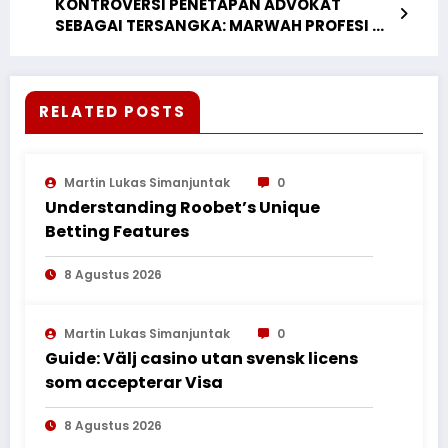
KONTROVERSI PENETAPAN ADVOKAT
SEBAGAI TERSANGKA: MARWAH PROFESI DI
UJUNG PENDAPAT
RELATED POSTS
Martin Lukas Simanjuntak
0
Understanding Roobet’s Unique
Betting Features
8 Agustus 2026
Martin Lukas Simanjuntak
0
Guide: Välj casino utan svensk licens
som accepterar Visa
8 Agustus 2026