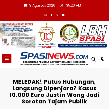
Skip
9 Agustus 2026
1:35:21 AM
to
content
MELEDAK! Putus Hubungan,
Langsung Dipenjara? Kasus
10.000 Euro Justin Wong Jadi
Sorotan Tajam Publik