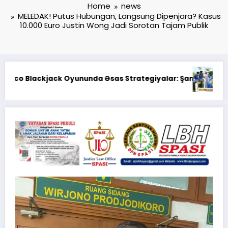
Home
news
MELEDAK! Putus Hubungan, Langsung Dipenjara? Kasus
10.000 Euro Justin Wong Jadi Sorotan Tajam Publik
daeral XII Gelar Ziarah Rombongan di TMP Dharma Patria Ja
Dirut
rıq Balansı – BetAz Oyununa İcmal