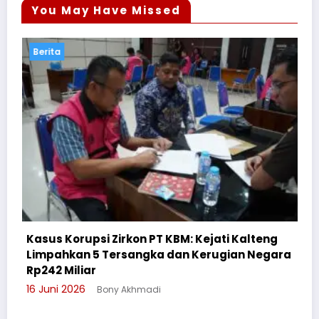
You May Have Missed
Berita
 Kejati Kalteng
 Kerugian Negara
Cegah Bullying, Sikum Polresta 
Suluh Pelajar SMAN 6
3 Juni 2026
Bony Akhmadi