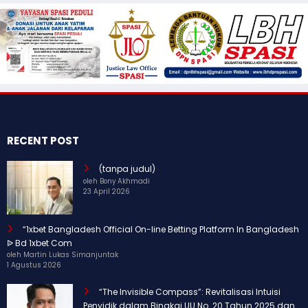
RECENT POST
(tanpa judul)
oleh Bony Akhmadi
23 April 2026
“1xbet Bangladesh Official On-line Betting Platform In Bangladesh
ᐉ Bd 1xbet Com
oleh Martin Lukas Simanjuntak
1 Agustus 2026
“The Invisible Compass”: Revitalisasi Intuisi
Penyidik dalam Bingkai UU No. 20 Tahun 2025 dan