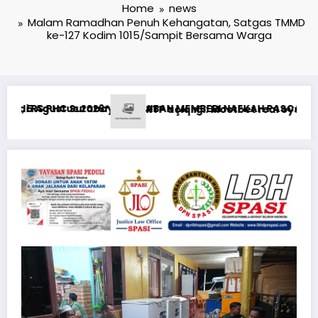
Home
news
Malam Ramadhan Penuh Kehangatan, Satgas TMMD
ke-127 Kodim 1015/Sampit Bersama Warga
 NAFKAH PASCA-PERCERAIAN KEPADA MANTAN ISTRI DAN ANAK M
bet real oyun statistikası ilə oyun anlayışı
Risiken minimieren: 