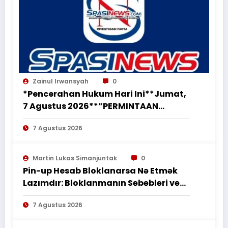
Zainul Irwansyah
0
*Pencerahan Hukum Hari Ini**Jumat,
7 Agustus 2026**”PERMINTAAN
PERUBAHAN PEKERJAAN SECARA LISAN
7 Agustus 2026
TIDAK MENGHAPUS KEWAJIBAN
PEMBORONG MENYELESAIKAN
PEKERJAAN SESUAI PERJANJIAN
Martin Lukas Simanjuntak
0
TERTULIS”*
Pin-up Hesab Bloklanarsa Nə Etmək
Lazımdır: Bloklanmanın Səbəbləri və
Tədbirləri
7 Agustus 2026