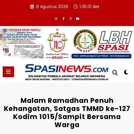
Skip
8 Agustus 2026
1:36:02 AM
to
content
Malam Ramadhan Penuh
Kehangatan, Satgas TMMD ke-127
Kodim 1015/Sampit Bersama
Warga