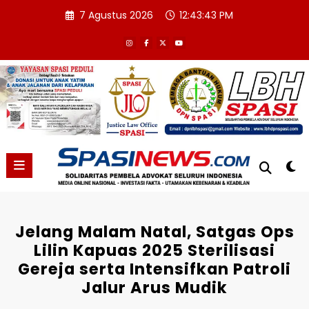
Skip
7 Agustus 2026
12:43:44 PM
to
content
Jelang Malam Natal, Satgas Ops
Lilin Kapuas 2025 Sterilisasi
Gereja serta Intensifkan Patroli
Jalur Arus Mudik