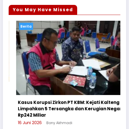
You May Have Missed
Berita
Kasus Korupsi Zirkon PT KBM: Kejati Kalteng
Limpahkan 5 Tersangka dan Kerugian Negara
C
Rp242 Miliar
S
16 Juni 2026
Bony Akhmadi
3 