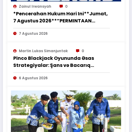
Zainul Irwansyah
0
*Pencerahan Hukum Hari Ini**Jumat,
7 Agustus 2026**”PERMINTAAN
PERUBAHAN PEKERJAAN SECARA LISAN
7 Agustus 2026
TIDAK MENGHAPUS KEWAJIBAN
PEMBORONG MENYELESAIKAN
PEKERJAAN SESUAI PERJANJIAN
Martin Lukas Simanjuntak
0
TERTULIS”*
Pinco Blackjack Oyununda Əsas
Strategiyalar: Şans və Bacarıq
Balansı – BetAz Oyununa İcmal
6 Agustus 2026