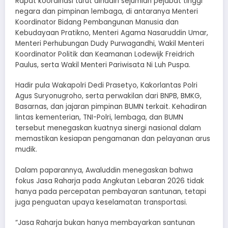
Rapat koordinasi turut dihadiri sejumlah pejabat tinggi
negara dan pimpinan lembaga, di antaranya Menteri
Koordinator Bidang Pembangunan Manusia dan
Kebudayaan Pratikno, Menteri Agama Nasaruddin Umar,
Menteri Perhubungan Dudy Purwagandhi, Wakil Menteri
Koordinator Politik dan Keamanan Lodewijk Freidrich
Paulus, serta Wakil Menteri Pariwisata Ni Luh Puspa.
Hadir pula Wakapolri Dedi Prasetyo, Kakorlantas Polri
Agus Suryonugroho, serta perwakilan dari BNPB, BMKG,
Basarnas, dan jajaran pimpinan BUMN terkait. Kehadiran
lintas kementerian, TNI-Polri, lembaga, dan BUMN
tersebut menegaskan kuatnya sinergi nasional dalam
memastikan kesiapan pengamanan dan pelayanan arus
mudik.
Dalam paparannya, Awaluddin menegaskan bahwa
fokus Jasa Raharja pada Angkutan Lebaran 2026 tidak
hanya pada percepatan pembayaran santunan, tetapi
juga penguatan upaya keselamatan transportasi.
“Jasa Raharja bukan hanya membayarkan santunan