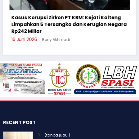
: Kejati Kalteng
 Kerugian Negara
Cegah Bullying, Sikum Polresta
Suluh Pelajar SMAN 6
3 Juni 2026
Bony Akhmadi
RECENT POST
(tanpa judul)