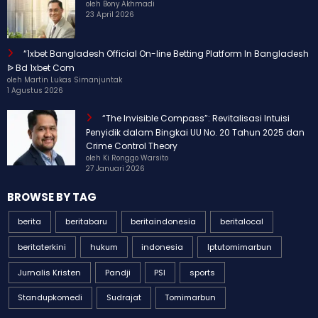
oleh Bony Akhmadi
23 April 2026
“1xbet Bangladesh Official On-line Betting Platform In Bangladesh
ᐉ Bd 1xbet Com
oleh Martin Lukas Simanjuntak
1 Agustus 2026
“The Invisible Compass”: Revitalisasi Intuisi
Penyidik dalam Bingkai UU No. 20 Tahun 2025 dan
Crime Control Theory
oleh Ki Ronggo Warsito
27 Januari 2026
BROWSE BY TAG
berita
beritabaru
beritaindonesia
beritalocal
beritaterkini
hukum
indonesia
Iptutomimarbun
Jurnalis Kristen
Pandji
PSI
sports
Standupkomedi
Sudrajat
Tomimarbun