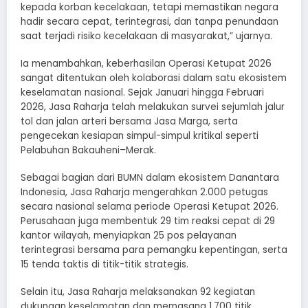
kepada korban kecelakaan, tetapi memastikan negara
hadir secara cepat, terintegrasi, dan tanpa penundaan
saat terjadi risiko kecelakaan di masyarakat,” ujarnya.
Ia menambahkan, keberhasilan Operasi Ketupat 2026
sangat ditentukan oleh kolaborasi dalam satu ekosistem
keselamatan nasional. Sejak Januari hingga Februari
2026, Jasa Raharja telah melakukan survei sejumlah jalur
tol dan jalan arteri bersama Jasa Marga, serta
pengecekan kesiapan simpul-simpul kritikal seperti
Pelabuhan Bakauheni–Merak.
Sebagai bagian dari BUMN dalam ekosistem Danantara
Indonesia, Jasa Raharja mengerahkan 2.000 petugas
secara nasional selama periode Operasi Ketupat 2026.
Perusahaan juga membentuk 29 tim reaksi cepat di 29
kantor wilayah, menyiapkan 25 pos pelayanan
terintegrasi bersama para pemangku kepentingan, serta
15 tenda taktis di titik-titik strategis.
Selain itu, Jasa Raharja melaksanakan 92 kegiatan
dukungan keselamatan dan memasang 1.700 titik