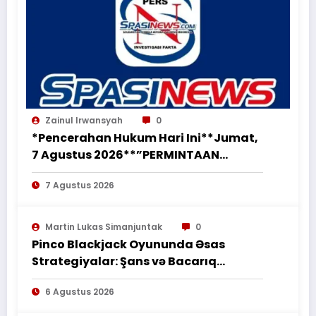
Zainul Irwansyah
0
*Pencerahan Hukum Hari Ini**Jumat,
7 Agustus 2026**”PERMINTAAN
PERUBAHAN PEKERJAAN SECARA LISAN
7 Agustus 2026
TIDAK MENGHAPUS KEWAJIBAN
PEMBORONG MENYELESAIKAN
PEKERJAAN SESUAI PERJANJIAN
Martin Lukas Simanjuntak
0
TERTULIS”*
Pinco Blackjack Oyununda Əsas
Strategiyalar: Şans və Bacarıq
Balansı – BetAz Oyununa İcmal
6 Agustus 2026