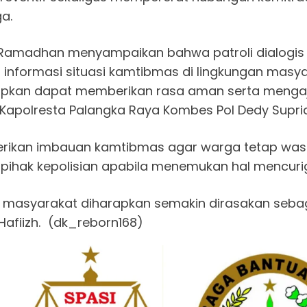
a.
 Ramadhan menyampaikan bahwa patroli dialogis 
nformasi situasi kamtibmas di lingkungan masya
rapkan dapat memberikan rasa aman serta men
apolresta Palangka Raya Kombes Pol Dedy Supriadi, 
mberikan imbauan kamtibmas agar warga tetap w
ihak kepolisian apabila menemukan hal mencuri
ngah masyarakat diharapkan semakin dirasakan seb
afiizh. (dk_reborn168)