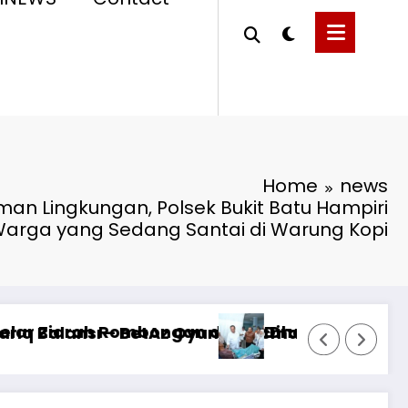
Home
news
an Lingkungan, Polsek Bukit Batu Hampiri
arga yang Sedang Santai di Warung Kopi
Sentosa II di RS PHC Surabaya
u, 5 Agustus 2026**KEWAJIBAN MEMBERI NAFKA
RTP açıqlığı: Mostbet real oyun statist