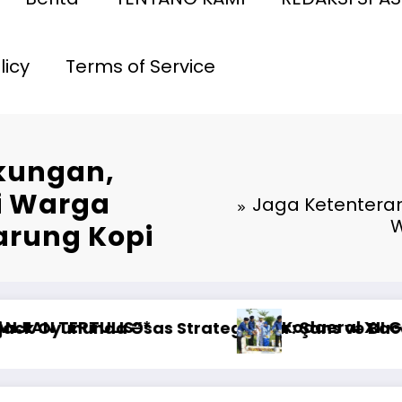
licy
Terms of Service
kungan,
i Warga
Jaga Ketenteram
W
arung Kopi
asa Pahlawan dalam Peringatan HUT ke-1
amenhub Tinjau Penanganan Korban KM Mutiara 
Pencerahan Hukum Hari Ini**Rab