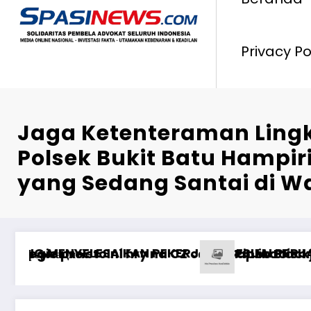
Privacy Po
Jaga Ketenteraman Ling
Polsek Bukit Batu Hampir
yang Sedang Santai di W
ombongan di TMP Dharma Patria Jaya, Kenang J
Dirut Jasa Raharja Dampingi W
BetAz Oyununa İcmal