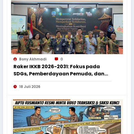
Bony Akhmadi
0
Raker IKKB 2026-2031: Fokus pada
SDGs, Pemberdayaan Pemuda, dan
Penguatan Bantuan Hukum bagi
18 Juli 2026
Perantau Kalbar