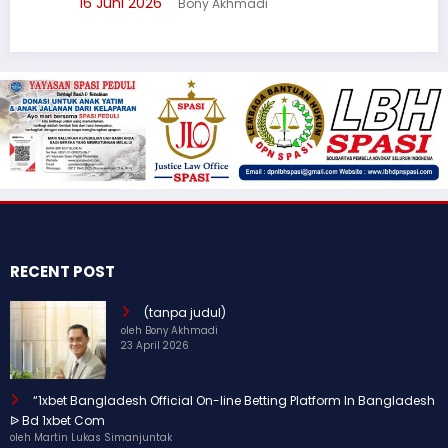
16 Juni 2026
Bony Akhmadi
RECENT POST
(tanpa judul)
oleh Bony Akhmadi
23 April 2026
“1xbet Bangladesh Official On-line Betting Platform In Bangladesh
ᐉ Bd 1xbet Com
oleh Martin Lukas Simanjuntak