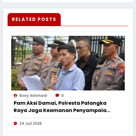
RELATED POSTS
Bony Akhmadi
0
Pam Aksi Damai, Polresta Palangka
Raya Jaga Keamanan Penyampaian
Aspirasi Perkumpulan Pemuda
24 Juli 2026
Nusantara