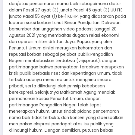
dan/atau pencemaran nama baik sebagaimana diatur
dalam Pasal 27 ayat (3) juncto Pasal 45 ayat (3) UU ITE
juncto Pasal 55 ayat (1) ke-1 KUHP, yang didasarkan pada
laporan saksi korban Luhut Binsar Pandjaitan. Dakwaan
bersumber dari unggahan video podcast tanggal 20
Agustus 2021 yang membahas dugaan relasi ekonomi
dan operasi militer di Intan Jaya, Papua, yang oleh
Penuntut Umum dinilai merugikan kehormatan dan
reputasi korban sebagai pejabat publik.Pengadilan
Negeri membebaskan terdakwa (vrijspraak), dengan
pertimbangan bahwa pernyataan terdakwa merupakan
kritik publik berbasis riset dan kepentingan umum, tidak
terbukti adanya mens rea untuk menghina secara
pribadi, serta dilindungi oleh prinsip kebebasan
berekspresi. Selanjutnya Mahkamah Agung menolak
permohonan kasasi Penuntut Umum, dengan
pertimbangan Pengadilan Negeri telah tepat
menerapkan hukum, unsur tindak pidana pencemaran
nama baik tidak terbukti, dan konten yang dipersoalkan
merupakan ekspresi pendapat atas isu publik yang
dilindungi hukum. Dengan demikian, putusan bebas