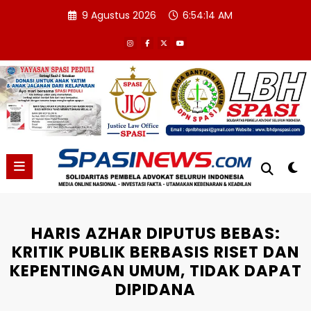
Skip
9 Agustus 2026
6:54:15 AM
to
content
HARIS AZHAR DIPUTUS BEBAS:
KRITIK PUBLIK BERBASIS RISET DAN
KEPENTINGAN UMUM, TIDAK DAPAT
DIPIDANA