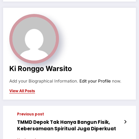
Ki Ronggo Warsito
Add your Biographical Information.
Edit your Profile
now.
View All Posts
Previous post
TMMD Depok Tak Hanya Bangun Fisik,
Kebersamaan Spiritual Juga Diperkuat