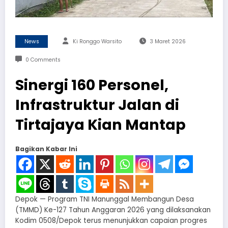
News
Ki Ronggo Warsito
3 Maret 2026
0 Comments
Sinergi 160 Personel,
Infrastruktur Jalan di
Tirtajaya Kian Mantap
Bagikan Kabar Ini
Depok — Program TNI Manunggal Membangun Desa
(TMMD) Ke-127 Tahun Anggaran 2026 yang dilaksanakan
Kodim 0508/Depok terus menunjukkan capaian progres