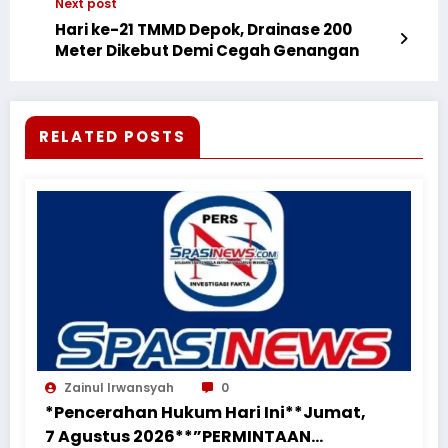
Next post
Hari ke-21 TMMD Depok, Drainase 200
Meter Dikebut Demi Cegah Genangan
RELATED POSTS
Zainul Irwansyah
0
*Pencerahan Hukum Hari Ini**Jumat,
7 Agustus 2026**”PERMINTAAN