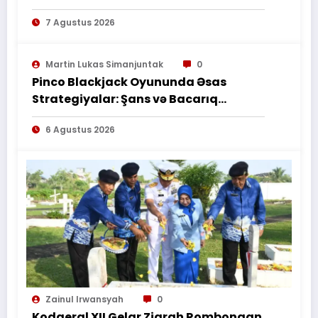
PERUBAHAN PEKERJAAN SECARA LISAN
7 Agustus 2026
TIDAK MENGHAPUS KEWAJIBAN
PEMBORONG MENYELESAIKAN
PEKERJAAN SESUAI PERJANJIAN
Martin Lukas Simanjuntak
0
TERTULIS”*
Pinco Blackjack Oyununda Əsas
Strategiyalar: Şans və Bacarıq
Balansı – BetAz Oyununa İcmal
6 Agustus 2026
Zainul Irwansyah
0
Kodaeral XII Gelar Ziarah Rombongan