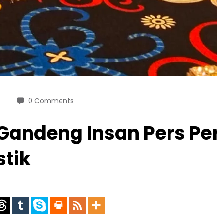
0 Comments
andeng Insan Pers Per
stik