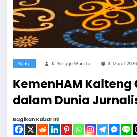
Berita
Ki Ronggo Warsito
15 Maret 2026
KemenHAM Kalteng G
dalam Dunia Jurnali
Bagikan Kabar Ini