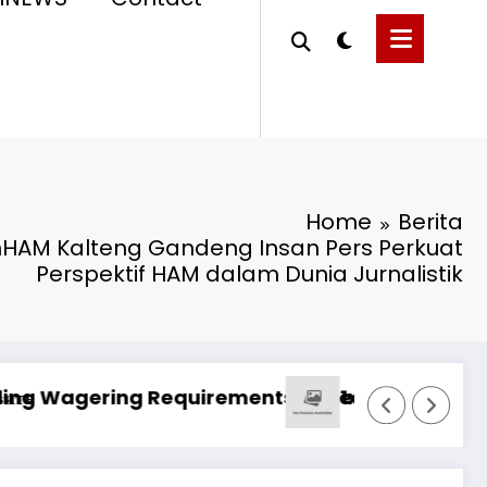
Home
Berita
AM Kalteng Gandeng Insan Pers Perkuat
Perspektif HAM dalam Dunia Jurnalistik
ə uğur qazanma yolları
 Пин Ап: отзывы о выводе средств на платформе казин
Pinco On