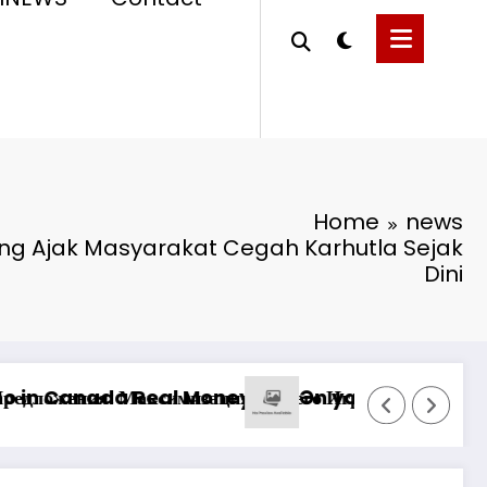
Home
news
ng Ajak Masyarakat Cegah Karhutla Sejak
Dini
ksi Jasa Raharja Tinjau Korban Kebakaran KM M
Możliwości gry na żywo, gdy kasyno Vo