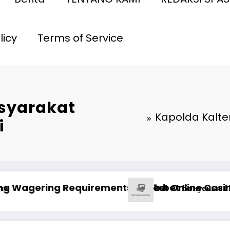
licy
Terms of Service
asyarakat
Kapolda Kalte
i
*Pastikan Pekayanan Maksimal, Dire
Müştəri Xidmətlərindən Nələr Gözlədiyi