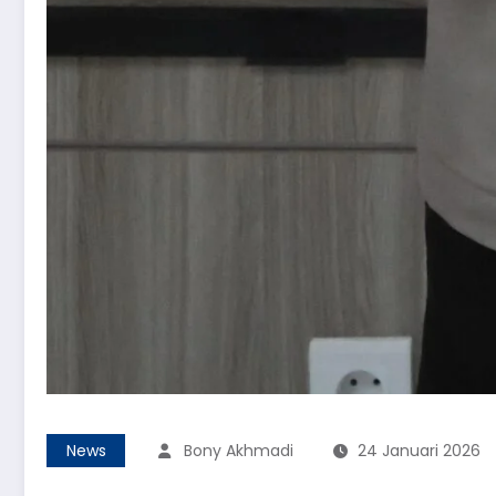
News
Bony Akhmadi
24 Januari 2026